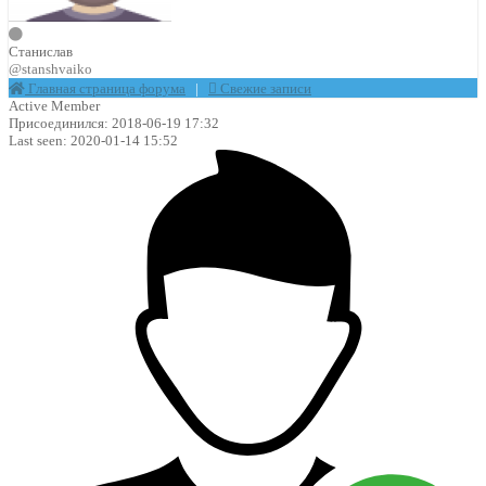
Станислав
@stanshvaiko
Главная страница форума
|
Свежие записи
Active Member
Присоединился: 2018-06-19 17:32
Last seen: 2020-01-14 15:52