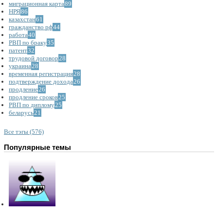
миграционная карта
89
НРЯ
86
казахстан
61
гражданство рф
44
работа
40
РВП по браку
35
патент
32
трудовой договор
28
украина
28
временная регистрация
28
подтверждение дохода
26
продление
26
продление сроков
25
РВП по диплому
25
беларусь
21
Все тэгы (576)
Популярные темы