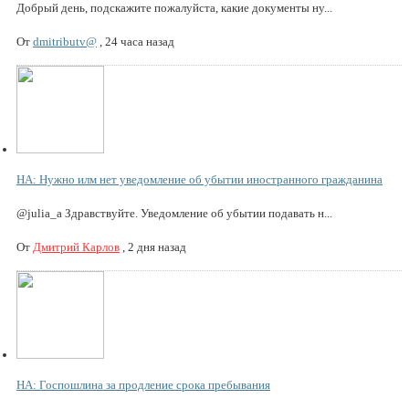
Добрый день, подскажите пожалуйста, какие документы ну...
От
dmitributv@
,
24 часа назад
НА: Нужно илм нет уведомление об убытии иностранного гражданина
@julia_a Здравствуйте. Уведомление об убытии подавать н...
От
Дмитрий Карлов
,
2 дня назад
НА: Госпошлина за продление срока пребывания