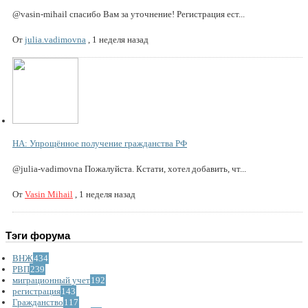
@vasin-mihail спасибо Вам за уточнение! Регистрация ест...
От
julia.vadimovna
,
1 неделя назад
НА: Упрощённое получение гражданства РФ
@julia-vadimovna Пожалуйста. Кстати, хотел добавить, чт...
От
Vasin Mihail
,
1 неделя назад
Тэги форума
ВНЖ
434
РВП
239
миграционный учет
192
регистрация
143
Гражданство
117