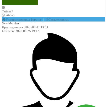
TatianaP
@tatianap
Главная страница форума
|
Свежие записи
New Member
Присоединился: 2026-06-11 13:01
Last seen: 2026-06-25 19:12