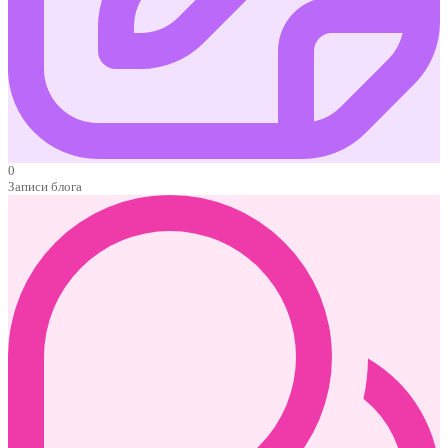
0
Записи блога