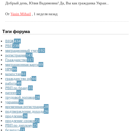
Добрый день, Юлия Вадимовна! Да, Вы как гражданка Украи...
От
Vasin Mihail
,
1 неделя назад
Тэги форума
ВНЖ
434
РВП
239
миграционный учет
192
регистрация
143
Гражданство
117
миграционная карта
89
НРЯ
86
казахстан
61
гражданство рф
44
работа
40
РВП по браку
35
патент
32
трудовой договор
28
украина
28
временная регистрация
28
подтверждение дохода
26
продление
26
продление сроков
25
РВП по диплому
25
беларусь
21