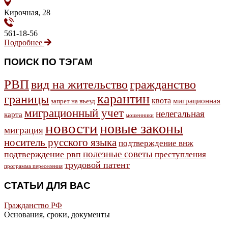
Кирочная, 28
561-18-56
Подробнее
ПОИСК ПО ТЭГАМ
РВП
гражданство
вид на жительство
карантин
границы
квота
миграционная
запрет на въезд
миграционный учет
нелегальная
карта
мошенники
новости
новые законы
миграция
носитель русского языка
подтверждение внж
полезные советы
подтверждение рвп
преступления
трудовой патент
программа переселения
СТАТЬИ ДЛЯ ВАС
Гражданство РФ
Основания, сроки, документы