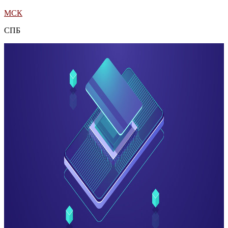
МСК
СПБ