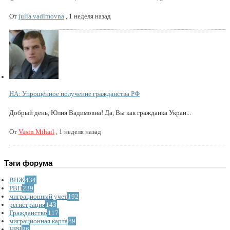
От
julia.vadimovna
,
1 неделя назад
НА: Упрощённое получение гражданства РФ
Добрый день, Юлия Вадимовна! Да, Вы как гражданка Украи...
От
Vasin Mihail
,
1 неделя назад
Тэги форума
ВНЖ
434
РВП
239
миграционный учет
192
регистрация
143
Гражданство
117
миграционная карта
89
НРЯ
86