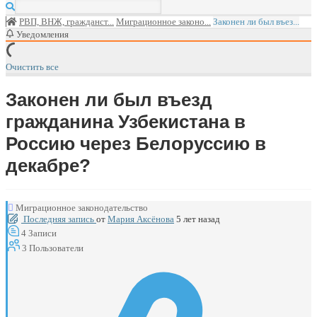
РВП, ВНЖ, гражданст...
Миграционное законо...
Законен ли был въез...
Уведомления
Очистить все
Законен ли был въезд
гражданина Узбекистана в
Россию через Белоруссию в
декабре?
Миграционное законодательство
Последняя запись
от
Мария Аксёнова
5 лет назад
4
Записи
3
Пользователи