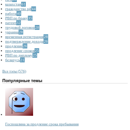
казахстан
61
гражданство рф
44
работа
40
РВП по браку
35
патент
32
трудовой договор
28
украина
28
временная регистрация
28
подтверждение дохода
26
продление
26
продление сроков
25
РВП по диплому
25
беларусь
21
Все тэгы (576)
Популярные темы
Госпошлина за продление срока пребывания