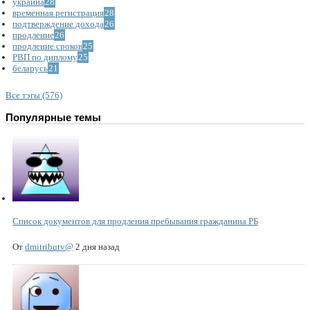
украина
28
временная регистрация
28
подтверждение дохода
26
продление
26
продление сроков
25
РВП по диплому
25
беларусь
21
Все тэгы (576)
Популярные темы
Список документов для продления пребывания гражданина РБ
От
dmitributv@
2 дня назад