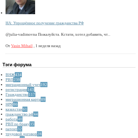
НА: Упрощённое получение гражданства РФ
@julia-vadimovna Пожалуйста. Кстати, хотел добавить, чт...
От
Vasin Mihail
,
1 неделя назад
Тэги форума
ВНЖ
434
РВП
239
миграционный учет
192
регистрация
143
Гражданство
117
миграционная карта
89
НРЯ
86
казахстан
61
гражданство рф
44
работа
40
РВП по браку
35
патент
32
трудовой договор
28