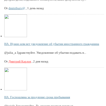
От
dmitributv@
,
1 день назад
НА: Нужно илм нет уведомление об убытии иностранного гражданина
@julia_a Здравствуйте. Уведомление об убытии подавать н...
От
Дмитрий Карлов
,
2 дня назад
НА: Госпошлина за продление срока пребывания
@issiele Здравствуйте. Да, можете воспользоваться.