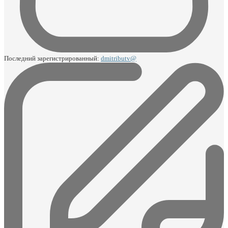
Последний зарегистрированный:
dmitributv@