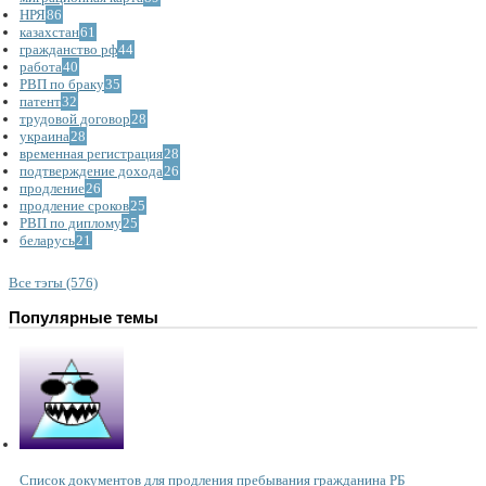
НРЯ
86
казахстан
61
гражданство рф
44
работа
40
РВП по браку
35
патент
32
трудовой договор
28
украина
28
временная регистрация
28
подтверждение дохода
26
продление
26
продление сроков
25
РВП по диплому
25
беларусь
21
Все тэгы (576)
Популярные темы
Список документов для продления пребывания гражданина РБ