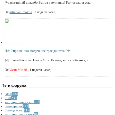
@vasin-mihail спасибо Вам за уточнение! Регистрация ест...
От
julia.vadimovna
,
1 неделя назад
НА: Упрощённое получение гражданства РФ
@julia-vadimovna Пожалуйста. Кстати, хотел добавить, чт...
От
Vasin Mihail
,
1 неделя назад
Тэги форума
ВНЖ
434
РВП
239
миграционный учет
192
регистрация
143
Гражданство
117
миграционная карта
89