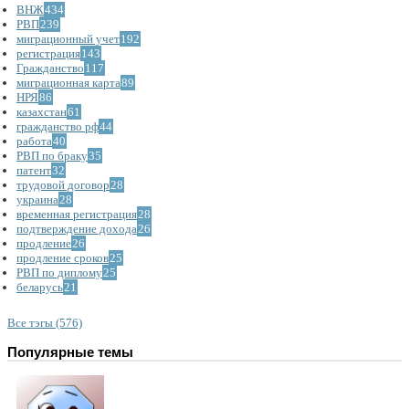
ВНЖ
434
РВП
239
миграционный учет
192
регистрация
143
Гражданство
117
миграционная карта
89
НРЯ
86
казахстан
61
гражданство рф
44
работа
40
РВП по браку
35
патент
32
трудовой договор
28
украина
28
временная регистрация
28
подтверждение дохода
26
продление
26
продление сроков
25
РВП по диплому
25
беларусь
21
Все тэгы (576)
Популярные темы