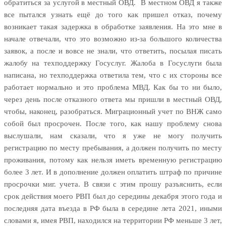
обратиться за услугой в местный ОВД. В местном ОВД я также
все пытался узнать ещё до того как пришел отказ, почему
возникает такая задержка в обработке заявления. На это мне в
начале отвечали, что это возможно из-за большого количества
заявок, а после и вовсе не знали, что ответить, посылая писать
жалобу на техподдержку Госуслуг. Жалоба в Госуслуги была
написана, но техподдержка ответила тем, что с их стороны все
работает нормально и это проблема МВД. Как бы то ни было,
через день после отказного ответа мы пришли в местный ОВД,
чтобы, наконец, разобраться. Миграционный учет по ВНЖ само
собой был просрочен. После того, как нашу проблему снова
выслушали, нам сказали, что я уже не могу получить
регистрацию по месту пребывания, а должен получить по месту
проживания, потому как нельзя иметь временную регистрацию
более 3 лет. И в дополнение должен оплатить штраф по причине
просрочки миг. учета. В связи с этим прошу разъяснить, если
срок действия моего РВП был до середины декабря этого года и
последняя дата въезда в РФ была в середине лета 2021, иными
словами я, имея РВП, находился на территории РФ меньше 3 лет,