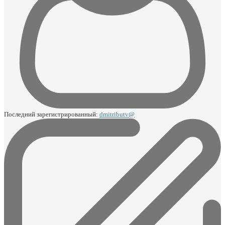
Последний зарегистрированный:
dmitributv@