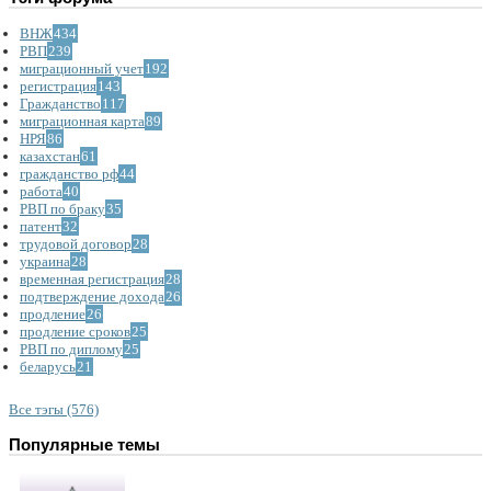
ВНЖ
434
РВП
239
миграционный учет
192
регистрация
143
Гражданство
117
миграционная карта
89
НРЯ
86
казахстан
61
гражданство рф
44
работа
40
РВП по браку
35
патент
32
трудовой договор
28
украина
28
временная регистрация
28
подтверждение дохода
26
продление
26
продление сроков
25
РВП по диплому
25
беларусь
21
Все тэгы (576)
Популярные темы