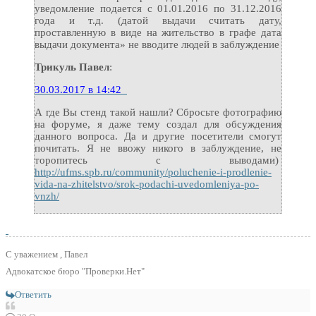
уведомление подается с 01.01.2016 по 31.12.2016
года и т.д. (датой выдачи считать дату,
проставленную в виде на жительство в графе дата
выдачи документа» не вводите людей в заблуждение
Трикуль Павел
:
30.03.2017 в 14:42
А где Вы стенд такой нашли? Сбросьте фотографию
на форуме, я даже тему создал для обсуждения
данного вопроса. Да и другие посетители смогут
почитать. Я не ввожу никого в заблуждение, не
торопитесь с выводами)
http://ufms.spb.ru/community/poluchenie-i-prodlenie-
vida-na-zhitelstvo/srok-podachi-uvedomleniya-po-
vnzh/
С уважением , Павел
Адвокатское бюро "Проверки.Нет"
Ответить