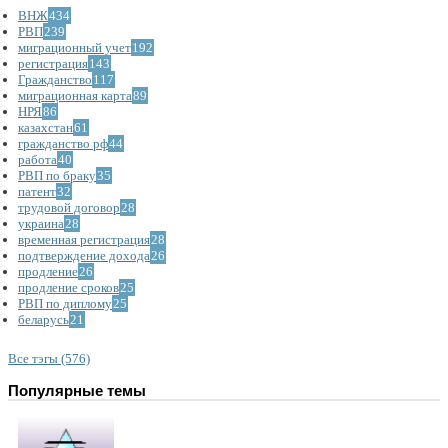
ВНЖ
434
РВП
239
миграционный учет
192
регистрация
143
Гражданство
117
миграционная карта
89
НРЯ
86
казахстан
61
гражданство рф
44
работа
40
РВП по браку
35
патент
32
трудовой договор
28
украина
28
временная регистрация
28
подтверждение дохода
26
продление
26
продление сроков
25
РВП по диплому
25
беларусь
21
Все тэгы (576)
Популярные темы