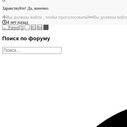
Здравствуйте! Да, конечно.
Вы должны войти , чтобы проголосовать
0
Вы должны войти
4 лет назад
← Ранее
1
…
83
84
85
Поиск по форуму