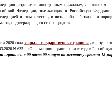
дерацию разрешается иностранным гражданам, являющихся член
сийской Федерации, въезжающих в Российскую Федерацию
дерацией в этом качестве, и визы либо в безвизовом поряд
мента, подтверждающего степень родства.
рта 2020 года
закрыло государственные границы
, в результа
03.2020 N 635-р «О временном ограничении въезда в Российск
ан ограничен
с 00 часов 00 минут по местному времени 18 ма