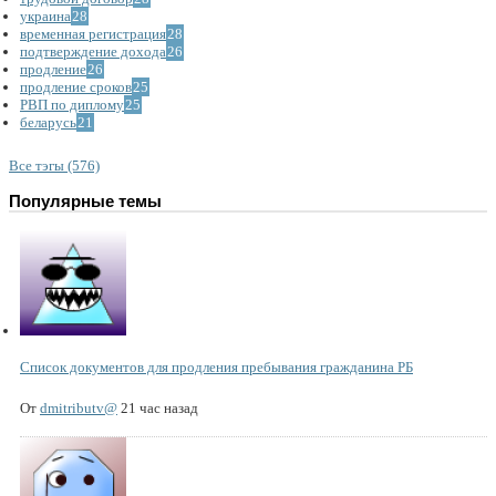
украина
28
временная регистрация
28
подтверждение дохода
26
продление
26
продление сроков
25
РВП по диплому
25
беларусь
21
Все тэгы (576)
Популярные темы
Список документов для продления пребывания гражданина РБ
От
dmitributv@
21 час назад