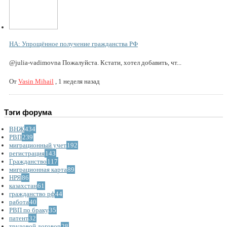
НА: Упрощённое получение гражданства РФ
@julia-vadimovna Пожалуйста. Кстати, хотел добавить, чт...
От
Vasin Mihail
,
1 неделя назад
Тэги форума
ВНЖ
434
РВП
239
миграционный учет
192
регистрация
143
Гражданство
117
миграционная карта
89
НРЯ
86
казахстан
61
гражданство рф
44
работа
40
РВП по браку
35
патент
32
трудовой договор
28