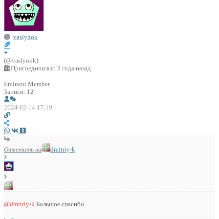
vaslynok
(@vaslynok)
Присоединился: 3 года назад
Eminent Member
Записи: 12
2024-02-14 17:19
Ответить на
dmitriy-k
@dmitriy-k
Большое спасибо.