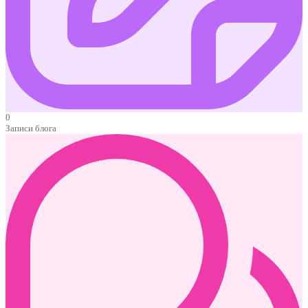
0
Записи блога