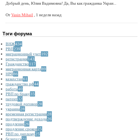
Добрый день, Юлия Вадимовна! Да, Вы как гражданка Украи...
От
Vasin Mihail
,
1 неделя назад
Тэги форума
ВНЖ
434
РВП
239
миграционный учет
192
регистрация
143
Гражданство
117
миграционная карта
89
НРЯ
86
казахстан
61
гражданство рф
44
работа
40
РВП по браку
35
патент
32
трудовой договор
28
украина
28
временная регистрация
28
подтверждение дохода
26
продление
26
продление сроков
25
РВП по диплому
25
беларусь
21