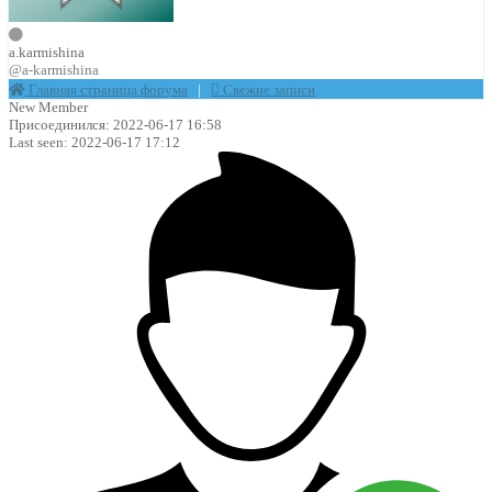
a.karmishina
@a-karmishina
Главная страница форума
|
Свежие записи
New Member
Присоединился: 2022-06-17 16:58
Last seen: 2022-06-17 17:12