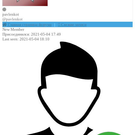
pavlenkot
@pavlenkot
Главная страница форума
|
Свежие записи
New Member
Присоединился: 2021-05-04 17:49
Last seen: 2021-05-04 18:10