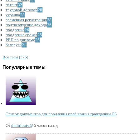
патент
32
трудовой договор
28
украина
28
временная регистрация
28
подтверждение дохода
26
продление
26
продление сроков
25
РВП по диплому
25
беларусь
21
Все тэгы (576)
Популярные темы
Список документов для продления пребывания гражданина РБ
От
dmitributv@
5 часов назад