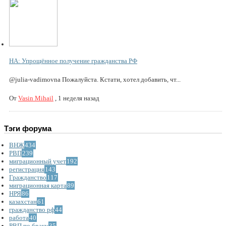
НА: Упрощённое получение гражданства РФ
@julia-vadimovna Пожалуйста. Кстати, хотел добавить, чт...
От
Vasin Mihail
,
1 неделя назад
Тэги форума
ВНЖ
434
РВП
239
миграционный учет
192
регистрация
143
Гражданство
117
миграционная карта
89
НРЯ
86
казахстан
61
гражданство рф
44
работа
40
РВП по браку
35