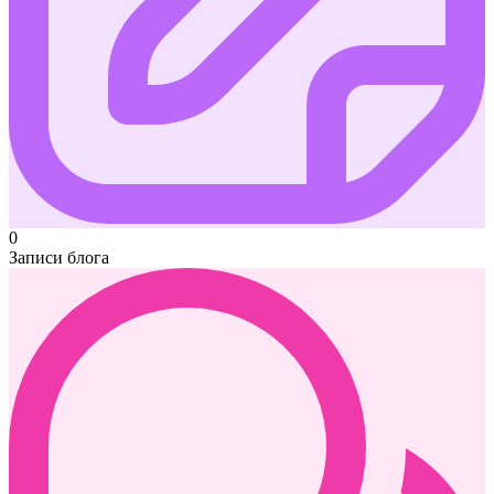
0
Записи блога