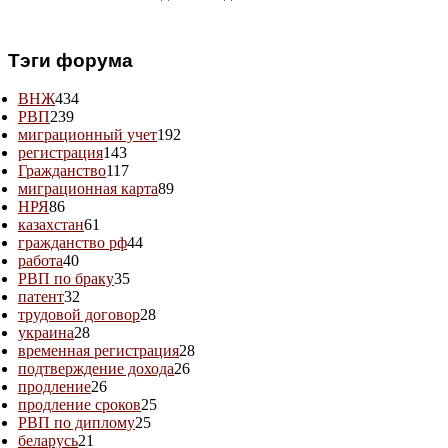
Тэги форума
ВНЖ
434
РВП
239
миграционный учет
192
регистрация
143
Гражданство
117
миграционная карта
89
НРЯ
86
казахстан
61
гражданство рф
44
работа
40
РВП по браку
35
патент
32
трудовой договор
28
украина
28
временная регистрация
28
подтверждение дохода
26
продление
26
продление сроков
25
РВП по диплому
25
беларусь
21