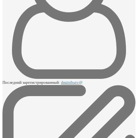
Последний зарегистрированный:
dmitributv@