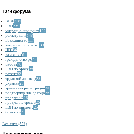
Тэги форума
ВНЖ
434
РВП
239
миграционный учет
192
регистрация
143
Гражданство
117
миграционная карта
89
НРЯ
86
казахстан
61
гражданство рф
44
работа
40
РВП по браку
35
патент
32
трудовой договор
28
украина
28
временная регистрация
28
подтверждение дохода
26
продление
26
продление сроков
25
РВП по диплому
25
беларусь
21
Все тэгы (576)
Популярные темы