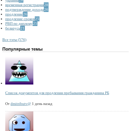
украина
28
временная регистрация
28
подтверждение дохода
26
продление
26
продление сроков
25
РВП по диплому
25
беларусь
21
Все тэгы (576)
Популярные темы
Список документов для продления пребывания гражданина РБ
От
dmitributv@
1 день назад