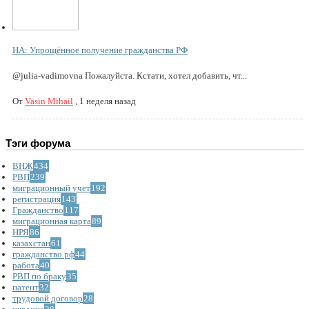
НА: Упрощённое получение гражданства РФ
@julia-vadimovna Пожалуйста. Кстати, хотел добавить, чт...
От
Vasin Mihail
,
1 неделя назад
Тэги форума
ВНЖ
434
РВП
239
миграционный учет
192
регистрация
143
Гражданство
117
миграционная карта
89
НРЯ
86
казахстан
61
гражданство рф
44
работа
40
РВП по браку
35
патент
32
трудовой договор
28