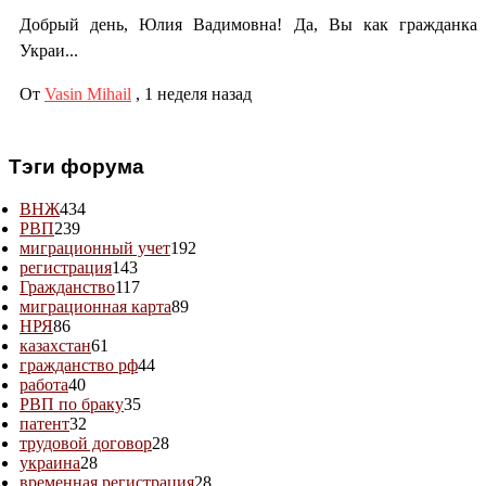
Добрый день, Юлия Вадимовна! Да, Вы как гражданка
Украи...
От
Vasin Mihail
,
1 неделя назад
Тэги форума
ВНЖ
434
РВП
239
миграционный учет
192
регистрация
143
Гражданство
117
миграционная карта
89
НРЯ
86
казахстан
61
гражданство рф
44
работа
40
РВП по браку
35
патент
32
трудовой договор
28
украина
28
временная регистрация
28