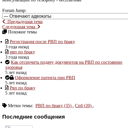
Forum Jump:
Предыдущая тема
Следующая тема
Похожие темы
Регистрация после РВП по браку
3 года назад
рвп по браку
3 года назад
Как отсрочить подачу документов на РВП по состоянию
здоровья
5 лет назад
Оформление патента при РВП
5 лет назад
Рвп по браку
5 лет назад
Метки темы:
РВП по браку (35)
,
Спб (20)
,
Последние сообщения