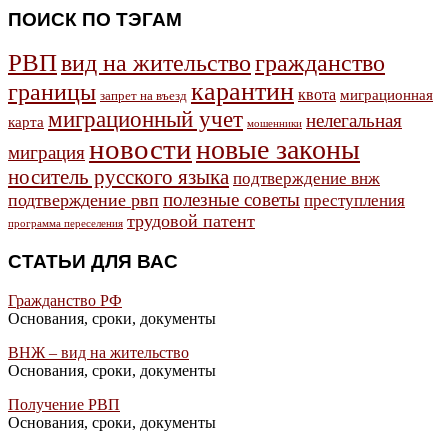
ПОИСК ПО ТЭГАМ
РВП
гражданство
вид на жительство
карантин
границы
квота
миграционная
запрет на въезд
миграционный учет
нелегальная
карта
мошенники
новости
новые законы
миграция
носитель русского языка
подтверждение внж
полезные советы
подтверждение рвп
преступления
трудовой патент
программа переселения
СТАТЬИ ДЛЯ ВАС
Гражданство РФ
Основания, сроки, документы
ВНЖ – вид на жительство
Основания, сроки, документы
Получение РВП
Основания, сроки, документы