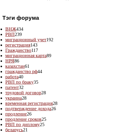
Тэги форума
ВНЖ
434
РВП
239
миграционный учет
192
регистрация
143
Гражданство
117
миграционная карта
89
НРЯ
86
казахстан
61
гражданство рф
44
работа
40
РВП по браку
35
патент
32
трудовой договор
28
украина
28
временная регистрация
28
подтверждение дохода
26
продление
26
продление сроков
25
РВП по диплому
25
беларусь
21