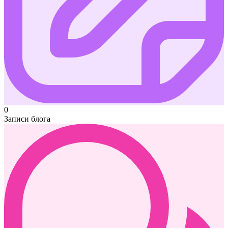
0
Записи блога