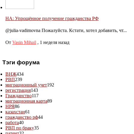
НА: Упрощённое получение гражданства РФ
@julia-vadimovna Пожалуйста. Кстати, хотел добавить, чт...
От
Vasin Mihail
,
1 неделя назад
Тэги форума
ВНЖ
434
РВП
239
миграционный учет
192
регистрация
143
Гражданство
117
миграционная карта
89
НРЯ
86
казахстан
61
гражданство рф
44
работа
40
РВП по браку
35
патент
32