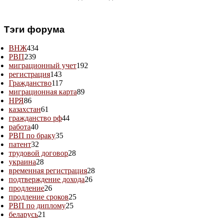
Тэги форума
ВНЖ
434
РВП
239
миграционный учет
192
регистрация
143
Гражданство
117
миграционная карта
89
НРЯ
86
казахстан
61
гражданство рф
44
работа
40
РВП по браку
35
патент
32
трудовой договор
28
украина
28
временная регистрация
28
подтверждение дохода
26
продление
26
продление сроков
25
РВП по диплому
25
беларусь
21