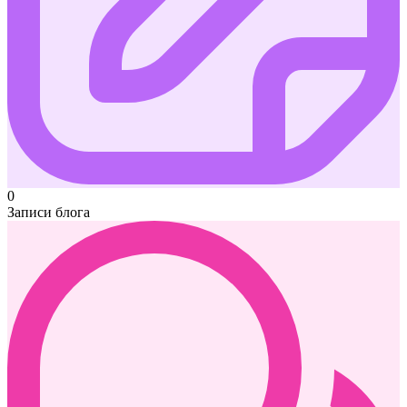
0
Записи блога