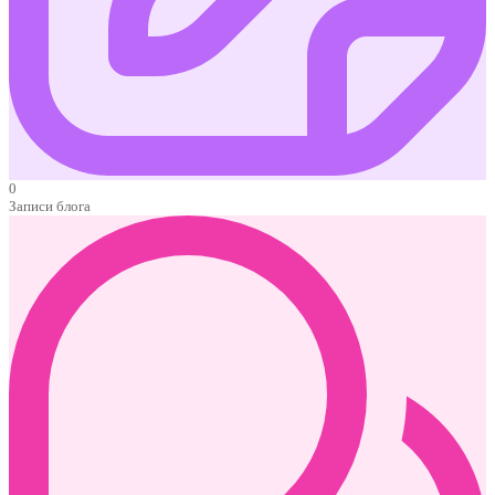
0
Записи блога