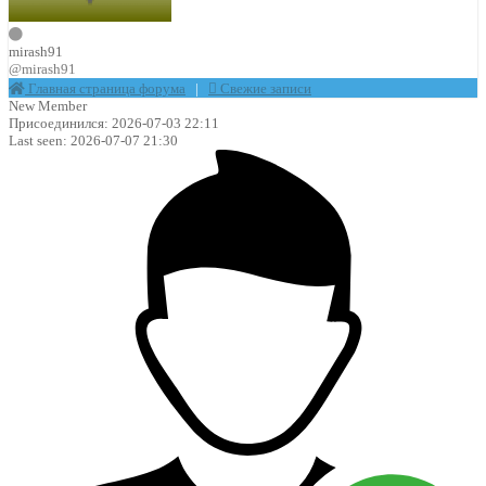
mirash91
@mirash91
Главная страница форума
|
Свежие записи
New Member
Присоединился: 2026-07-03 22:11
Last seen: 2026-07-07 21:30