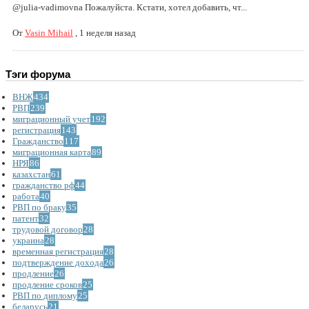
@julia-vadimovna Пожалуйста. Кстати, хотел добавить, чт...
От
Vasin Mihail
,
1 неделя назад
Тэги форума
ВНЖ
434
РВП
239
миграционный учет
192
регистрация
143
Гражданство
117
миграционная карта
89
НРЯ
86
казахстан
61
гражданство рф
44
работа
40
РВП по браку
35
патент
32
трудовой договор
28
украина
28
временная регистрация
28
подтверждение дохода
26
продление
26
продление сроков
25
РВП по диплому
25
беларусь
21