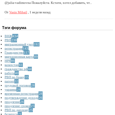
@julia-vadimovna Пожалуйста. Кстати, хотел добавить, чт...
От
Vasin Mihail
,
1 неделя назад
Тэги форума
ВНЖ
434
РВП
239
миграционный учет
192
регистрация
143
Гражданство
117
миграционная карта
89
НРЯ
86
казахстан
61
гражданство рф
44
работа
40
РВП по браку
35
патент
32
трудовой договор
28
украина
28
временная регистрация
28
подтверждение дохода
26
продление
26
продление сроков
25
РВП по диплому
25
беларусь
21