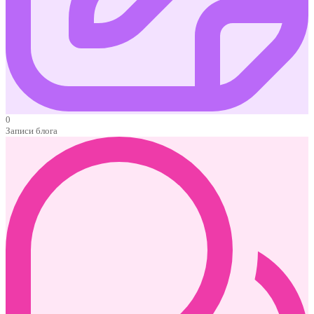
0
Записи блога