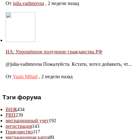
От
julia.vadimovna
,
2 недели назад
НА: Упрощённое получение гражданства РФ
@julia-vadimovna Пожалуйста. Кстати, хотел добавить, чт...
От
Vasin Mihail
,
2 недели назад
Тэги форума
ВНЖ
434
РВП
239
миграционный учет
192
регистрация
143
Гражданство
117
миграционная карта
89