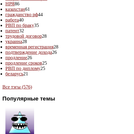
НРЯ
86
казахстан
61
гражданство рф
44
работа
40
РВП по браку
35
патент
32
трудовой договор
28
украина
28
временная регистрация
28
подтверждение дохода
26
продление
26
продление сроков
25
РВП по диплому
25
беларусь
21
Все тэгы (576)
Популярные темы