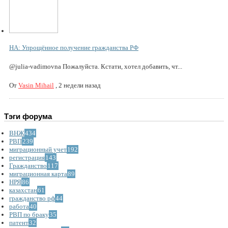
НА: Упрощённое получение гражданства РФ
@julia-vadimovna Пожалуйста. Кстати, хотел добавить, чт...
От
Vasin Mihail
,
2 недели назад
Тэги форума
ВНЖ
434
РВП
239
миграционный учет
192
регистрация
143
Гражданство
117
миграционная карта
89
НРЯ
86
казахстан
61
гражданство рф
44
работа
40
РВП по браку
35
патент
32