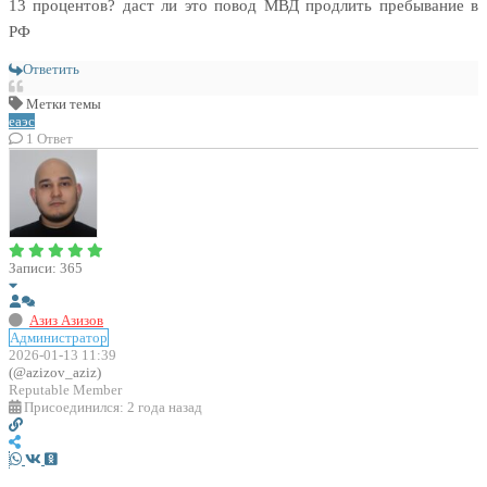
13 процентов? даст ли это повод МВД продлить пребывание в
РФ
Ответить
Метки темы
еаэс
1
Ответ
Записи: 365
Азиз Азизов
Администратор
2026-01-13 11:39
(@azizov_aziz)
Reputable Member
Присоединился: 2 года назад