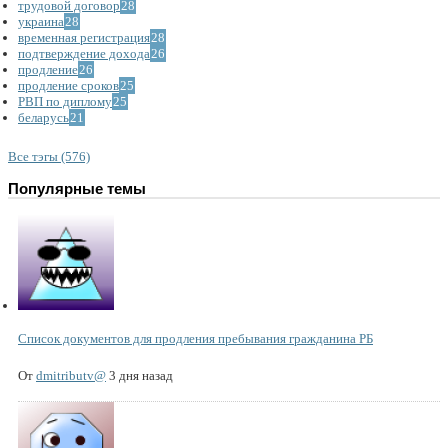
трудовой договор
28
украина
28
временная регистрация
28
подтверждение дохода
26
продление
26
продление сроков
25
РВП по диплому
25
беларусь
21
Все тэгы (576)
Популярные темы
Список документов для продления пребывания гражданина РБ
От
dmitributv@
3 дня назад