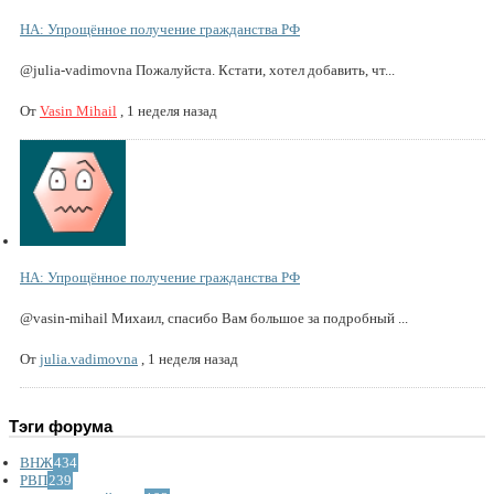
НА: Упрощённое получение гражданства РФ
@julia-vadimovna Пожалуйста. Кстати, хотел добавить, чт...
От
Vasin Mihail
,
1 неделя назад
НА: Упрощённое получение гражданства РФ
@vasin-mihail Михаил, спасибо Вам большое за подробный ...
От
julia.vadimovna
,
1 неделя назад
Тэги форума
ВНЖ
434
РВП
239