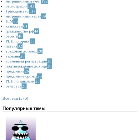
миграционный учет
192
регистрация
143
Гражданство
117
миграционная карта
89
НРЯ
86
казахстан
61
гражданство рф
44
работа
40
РВП по браку
35
патент
32
трудовой договор
28
украина
28
временная регистрация
28
подтверждение дохода
26
продление
26
продление сроков
25
РВП по диплому
25
беларусь
21
Все тэгы (576)
Популярные темы