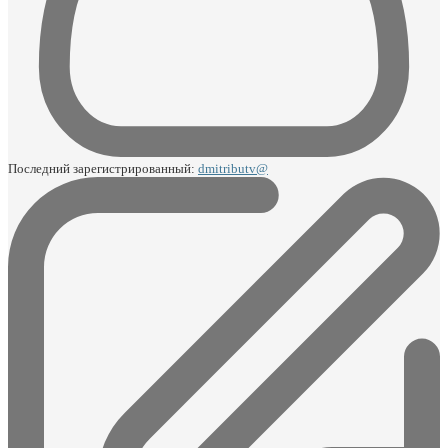
Последний зарегистрированный:
dmitributv@