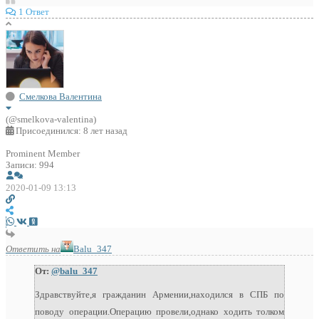
1 Ответ
Смелкова Валентина
(@smelkova-valentina)
Присоединился: 8 лет назад
Prominent Member
Записи: 994
2020-01-09 13:13
Ответить на
Balu_347
От:
@balu_347
Здравствуйте,я гражданин Армении,находился в СПБ по
поводу операции.Операцию провели,однако ходить толком