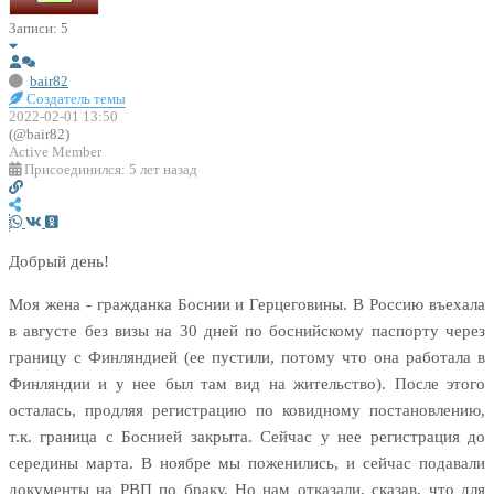
Записи: 5
bair82
Создатель темы
2022-02-01 13:50
(@bair82)
Active Member
Присоединился: 5 лет назад
Добрый день!
Моя жена - гражданка Боснии и Герцеговины. В Россию въехала
в августе без визы на 30 дней по боснийскому паспорту через
границу с Финляндией (ее пустили, потому что она работала в
Финляндии и у нее был там вид на жительство). После этого
осталась, продляя регистрацию по ковидному постановлению,
т.к. граница с Боснией закрыта. Сейчас у нее регистрация до
середины марта. В ноябре мы поженились, и сейчас подавали
документы на РВП по браку. Но нам отказали, сказав, что для