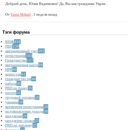
Добрый день, Юлия Вадимовна! Да, Вы как гражданка Украи...
От
Vasin Mihail
,
1 неделя назад
Тэги форума
ВНЖ
434
РВП
239
миграционный учет
192
регистрация
143
Гражданство
117
миграционная карта
89
НРЯ
86
казахстан
61
гражданство рф
44
работа
40
РВП по браку
35
патент
32
трудовой договор
28
украина
28
временная регистрация
28
подтверждение дохода
26
продление
26
продление сроков
25
РВП по диплому
25
беларусь
21