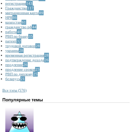
регистрация
143
Гражданство
117
миграционная карта
89
НРЯ
86
казахстан
61
гражданство рф
44
работа
40
РВП по браку
35
патент
32
трудовой договор
28
украина
28
временная регистрация
28
подтверждение дохода
26
продление
26
продление сроков
25
РВП по диплому
25
беларусь
21
Все тэгы (576)
Популярные темы