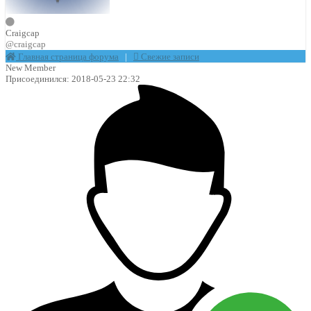
Craigcap
@craigcap
Главная страница форума
|
Свежие записи
New Member
Присоединился: 2018-05-23 22:32