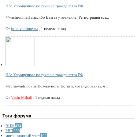
НА: Упрощённое получение гражданства РФ
@vasin-mihail спасибо Вам за уточнение! Регистрация ест...
От
julia.vadimovna
,
1 неделя назад
НА: Упрощённое получение гражданства РФ
@julia-vadimovna Пожалуйста. Кстати, хотел добавить, чт...
От
Vasin Mihail
,
1 неделя назад
Тэги форума
ВНЖ
434
РВП
239
миграционный учет
192