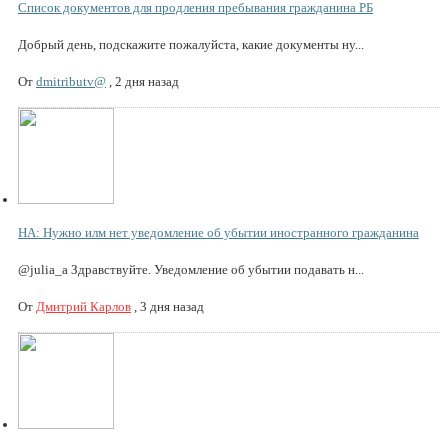
Список документов для продления пребывания гражданина РБ
Добрый день, подскажите пожалуйста, какие документы ну...
От
dmitributv@
,
2 дня назад
НА: Нужно илм нет уведомление об убытии иностранного гражданина
@julia_a Здравствуйте. Уведомление об убытии подавать н...
От
Дмитрий Карлов
,
3 дня назад