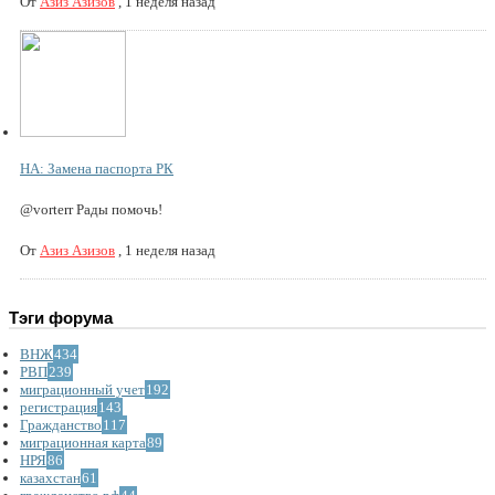
От
Азиз Азизов
,
1 неделя назад
НА: Замена паспорта РК
@vorterr Рады помочь!
От
Азиз Азизов
,
1 неделя назад
Тэги форума
ВНЖ
434
РВП
239
миграционный учет
192
регистрация
143
Гражданство
117
миграционная карта
89
НРЯ
86
казахстан
61