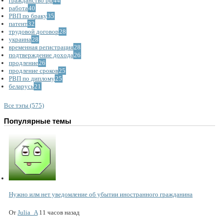
гражданство рф
44
работа
40
РВП по браку
35
патент
32
трудовой договор
28
украина
28
временная регистрация
28
подтверждение дохода
26
продление
26
продление сроков
25
РВП по диплому
25
беларусь
21
Все тэгы (575)
Популярные темы
Нужно илм нет уведомление об убытии иностранного гражданина
От
Julia_A
11 часов назад