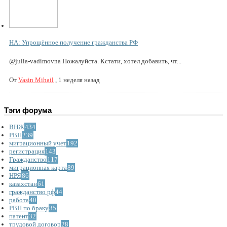
НА: Упрощённое получение гражданства РФ
@julia-vadimovna Пожалуйста. Кстати, хотел добавить, чт...
От
Vasin Mihail
,
1 неделя назад
Тэги форума
ВНЖ
434
РВП
239
миграционный учет
192
регистрация
143
Гражданство
117
миграционная карта
89
НРЯ
86
казахстан
61
гражданство рф
44
работа
40
РВП по браку
35
патент
32
трудовой договор
28