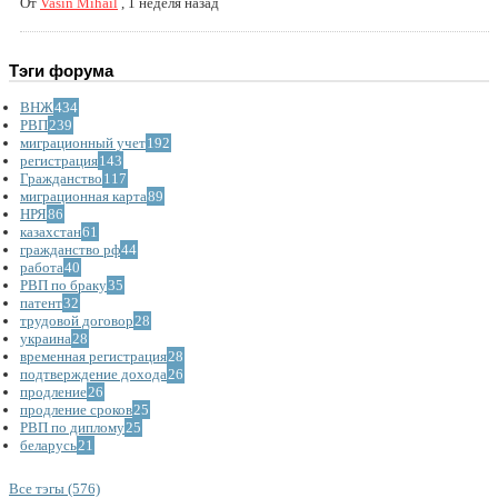
От
Vasin Mihail
,
1 неделя назад
Тэги форума
ВНЖ
434
РВП
239
миграционный учет
192
регистрация
143
Гражданство
117
миграционная карта
89
НРЯ
86
казахстан
61
гражданство рф
44
работа
40
РВП по браку
35
патент
32
трудовой договор
28
украина
28
временная регистрация
28
подтверждение дохода
26
продление
26
продление сроков
25
РВП по диплому
25
беларусь
21
Все тэгы (576)