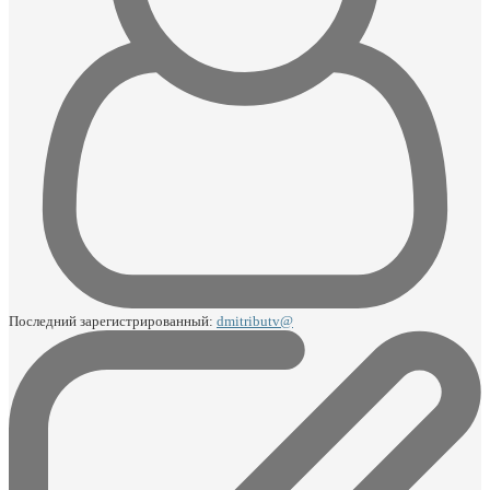
Последний зарегистрированный:
dmitributv@