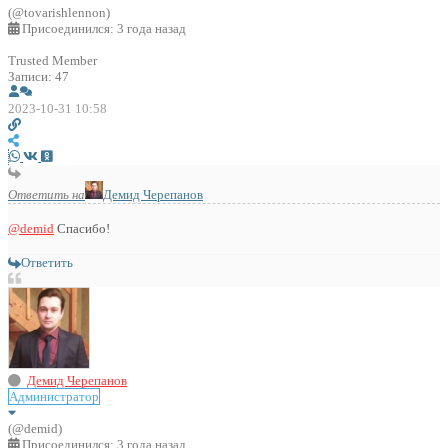
(@tovarishlennon)
Присоединился: 3 года назад
Trusted Member
Записи: 47
2023-10-31 10:58
Ответить на
Демид Черепанов
@demid
Спасибо!
Ответить
Демид Черепанов
Администратор
(@demid)
Присоединился: 3 года назад