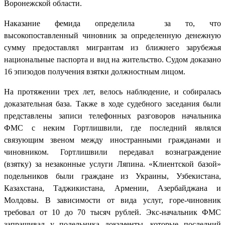
Воронежской области.
Наказание фемида определила за то, что
высокопоставленный чиновник за определенную денежную
сумму предоставлял мигрантам из ближнего зарубежья
национальные паспорта и вид на жительство. Судом доказано
16 эпизодов получения взятки должностным лицом.
На протяжении трех лет, велось наблюдение, и собиралась
доказательная база. Также в ходе судебного заседания были
представлены записи телефонных разговоров начальника
ФМС с неким Гортлишвили, где последний являлся
связующим звеном между иностранными гражданами и
чиновником. Гортлишвили передавал вознаграждение
(взятку) за незаконные услуги Ляпина. «Клиентской базой»
подельников были граждане из Украины, Узбекистана,
Казахстана, Таджикистана, Армении, Азербайджана и
Молдовы. В зависимости от вида услуг, горе-чиновник
требовал от 10 до 70 тысяч рублей. Экс-начальник ФМС
запрашивал у подельника документы, которые последний