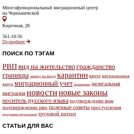
Многофункциональный миграционный центр
на Чернышевской
Кирочная, 28
561-18-56
Подробнее
ПОИСК ПО ТЭГАМ
РВП
гражданство
вид на жительство
карантин
границы
квота
миграционная
запрет на въезд
миграционный учет
нелегальная
карта
мошенники
новости
новые законы
миграция
носитель русского языка
подтверждение внж
полезные советы
подтверждение рвп
преступления
трудовой патент
программа переселения
СТАТЬИ ДЛЯ ВАС