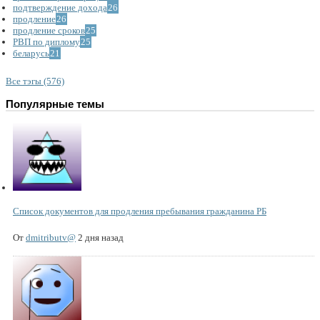
подтверждение дохода
26
продление
26
продление сроков
25
РВП по диплому
25
беларусь
21
Все тэгы (576)
Популярные темы
Список документов для продления пребывания гражданина РБ
От
dmitributv@
2 дня назад