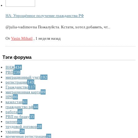
НА: Упрощённое получение гражданства РФ
@julia-vadimovna Пожалуйста. Кстати, хотел добавить, чт...
От
Vasin Mihail
,
1 неделя назад
Тэги форума
ВНЖ
434
РВП
239
миграционный учет
192
регистрация
143
Гражданство
117
миграционная карта
89
НРЯ
86
казахстан
61
гражданство рф
44
работа
40
РВП по браку
35
патент
32
трудовой договор
28
украина
28
временная регистрация
28